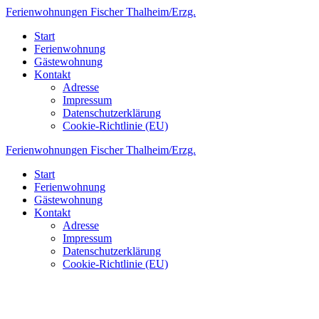
Zum
Ferienwohnungen
Fischer
Thalheim/Erzg.
Inhalt
Start
springen
Ferienwohnung
Gästewohnung
Kontakt
Adresse
Impressum
Datenschutzerklärung
Cookie-Richtlinie (EU)
Ferienwohnungen
Fischer
Thalheim/Erzg.
Start
Ferienwohnung
Gästewohnung
Kontakt
Adresse
Impressum
Datenschutzerklärung
Cookie-Richtlinie (EU)